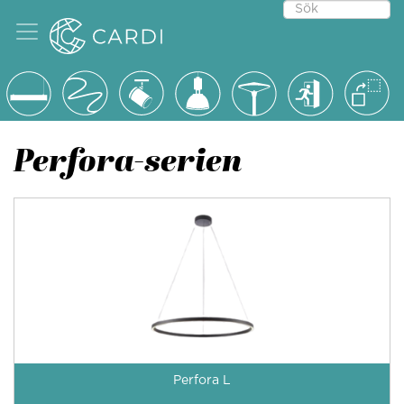
Perfora-serien
Perfora L