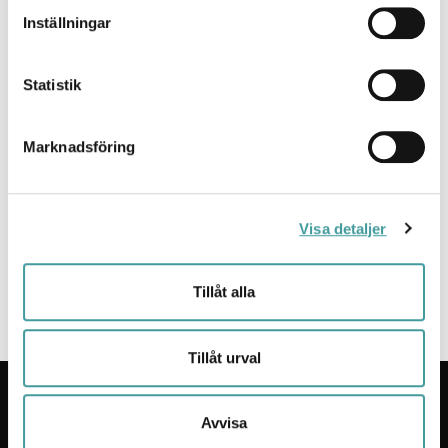
Inställningar
Perfora XL
Statistik
Marknadsföring
Perfora är en serie armaturer från Molto Luce med ett
tidlöst runt formspråk som finns i tre olika storlekar.
Armaturen har en hög färgåtergivning CRI >90 och opal
Visa detaljer
bländskydd. Ställbar färgtemperatur 2700K/3000K. Perfora
har alltid direkt ljusfördelning.
Tillåt alla
Tillåt urval
KONTAKT
Avvisa