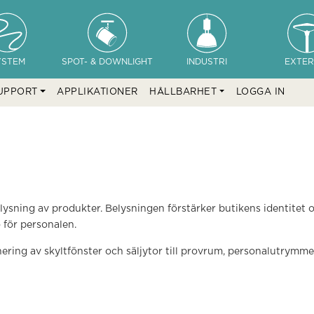
YSTEM
SPOT- & DOWNLIGHT
INDUSTRI
EXTER
UPPORT
APPLIKATIONER
HÅLLBARHET
LOGGA IN
lysning av produkter. Belysningen förstärker butikens identitet
 för personalen.
nering av skyltfönster och säljytor till provrum, personalutrymm