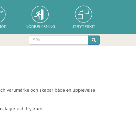
IÖR
NÖDBELYSNING
UTBYTESKIT
 och varumärke och skapar både en upplevelse
en, lager och frysrum.