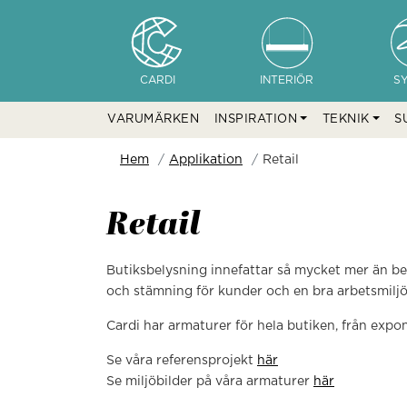
CARDI
INTERIÖR
S
VARUMÄRKEN
INSPIRATION
TEKNIK
S
Hem
Applikation
Retail
Retail
Butiksbelysning innefattar så mycket mer än be
och stämning för kunder och en bra arbetsmiljö
Cardi har armaturer för hela butiken, från expo
Se våra referensprojekt
här
Se miljöbilder på våra armaturer
här