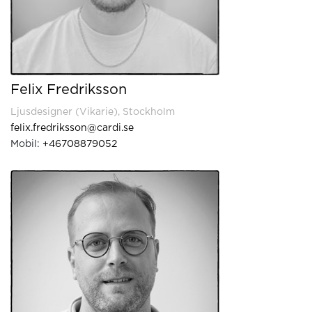
Felix Fredriksson
Ljusdesigner (Vikarie), Stockholm
felix.fredriksson@cardi.se
Mobil:
+46708879052