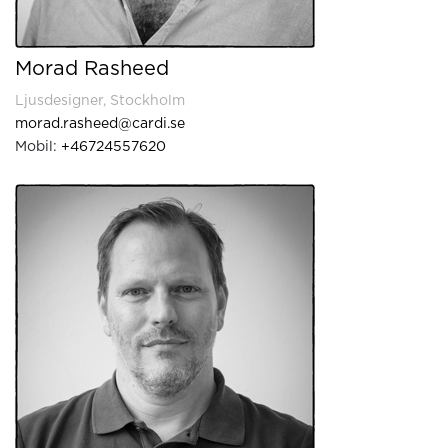
Morad Rasheed
Ljusdesigner, Stockholm
morad.rasheed@cardi.se
Mobil:
+46724557620