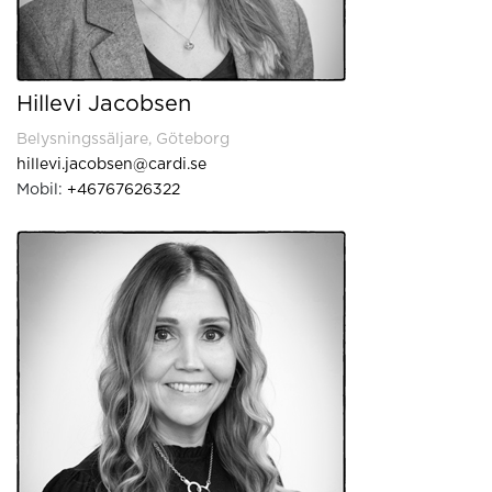
Hillevi Jacobsen
Belysningssäljare, Göteborg
hillevi.jacobsen@cardi.se
Mobil:
+46767626322