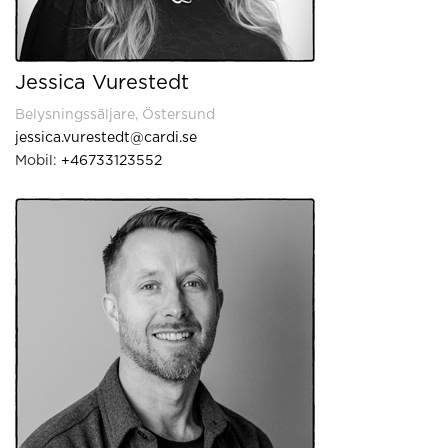
Jessica Vurestedt
Belysningssäljare, Östersund
jessica.vurestedt@cardi.se
Mobil:
+46733123552