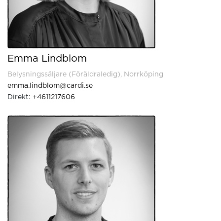
Emma Lindblom
Belysningssäljare (Föräldraledig), Norrköping
emma.lindblom@cardi.se
Direkt:
+4611217606