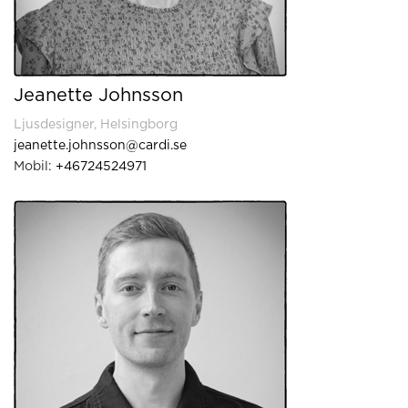
Jeanette Johnsson
Ljusdesigner, Helsingborg
jeanette.johnsson@cardi.se
Mobil:
+46724524971