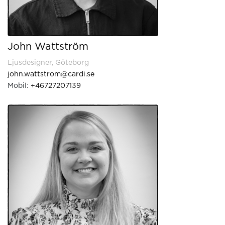
John Wattström
Ljusdesigner, Göteborg
john.wattstrom@cardi.se
Mobil:
+46727207139