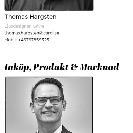
Thomas Hargsten
Ljusdesigner, Gävle
thomas.hargsten@cardi.se
Mobil:
+46767859325
Inköp, Produkt & Marknad