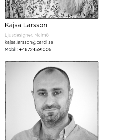
Kajsa Larsson
Ljusdesigner, Malmö
kajsa.larsson@cardi.se
Mobil:
+46724591005