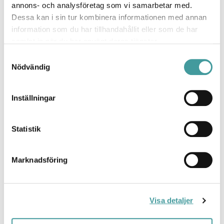
annons- och analysföretag som vi samarbetar med.
Dessa kan i sin tur kombinera informationen med annan
information som du har tillhandahållit eller som de har
samlat in när du har använt deras tjänster.
Samtyckesval
Nödvändig
Alex Eren Örgün
Ljusdesigner, Stockholm
Inställningar
alex.eren-orgun@cardi.se
Mobil:
+46708879057
Statistik
Marknadsföring
Visa detaljer