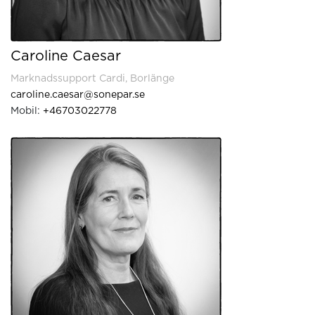
Caroline Caesar
Marknadssupport Cardi, Borlänge
caroline.caesar@sonepar.se
Mobil:
+46703022778