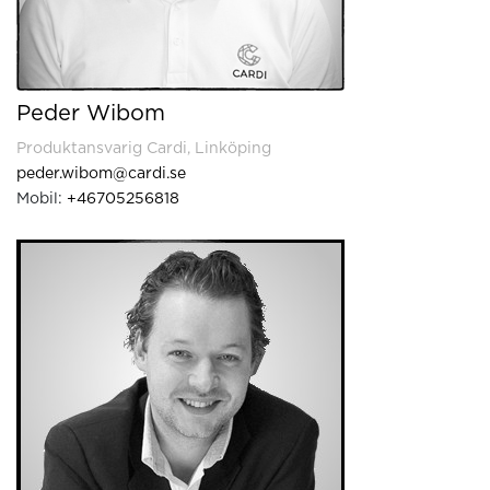
Peder Wibom
Produktansvarig Cardi, Linköping
peder.wibom@cardi.se
Mobil:
+46705256818