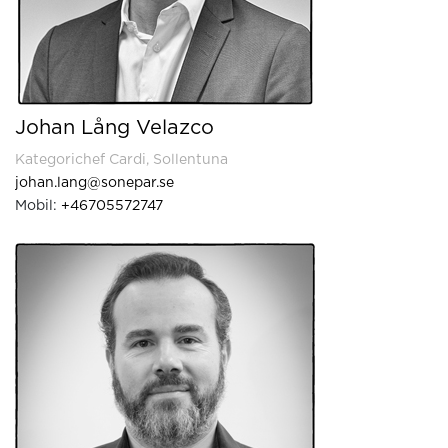
Johan Lång Velazco
Kategorichef Cardi, Sollentuna
johan.lang@sonepar.se
Mobil:
+46705572747