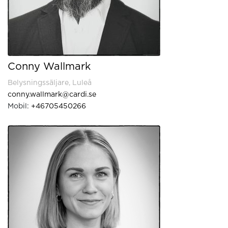
Conny Wallmark
Belysningssäljare, Luleå
conny.wallmark@cardi.se
Mobil:
+46705450266