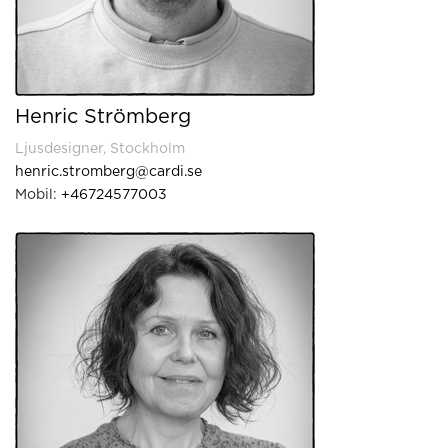
Henric Strömberg
Ljusdesigner, Stockholm
henric.stromberg@cardi.se
Mobil:
+46724577003