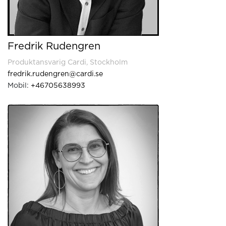
Fredrik Rudengren
Produktansvarig Cardi, Stockholm
fredrik.rudengren@cardi.se
Mobil:
+46705638993