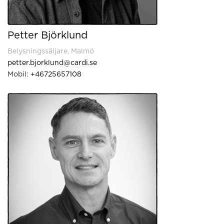
Petter Björklund
Belysningssäljare, Malmö
petter.bjorklund@cardi.se
Mobil:
+46725657108