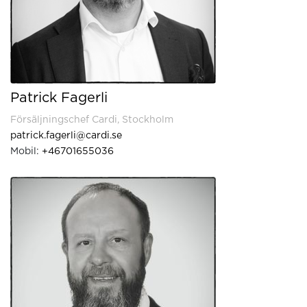
Patrick Fagerli
Försäljningschef Cardi, Stockholm
patrick.fagerli@cardi.se
Mobil:
+46701655036