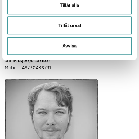
Tillåt alla
Tillåt urval
Annika Sjöö
Avvisa
Ljusdesigner, Borlänge
annika.sjoo@cardi.se
Mobil:
+46730436791