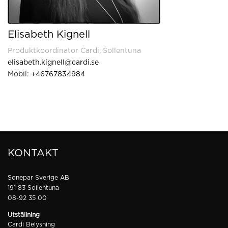
Elisabeth Kignell
Produktkoordinator Cardi, Sollentuna
elisabeth.kignell@cardi.se
Mobil:
+46767834984
KONTAKT
Sonepar Sverige AB
191 83 Sollentuna
08-92 35 00
Utställning
Cardi Belysning