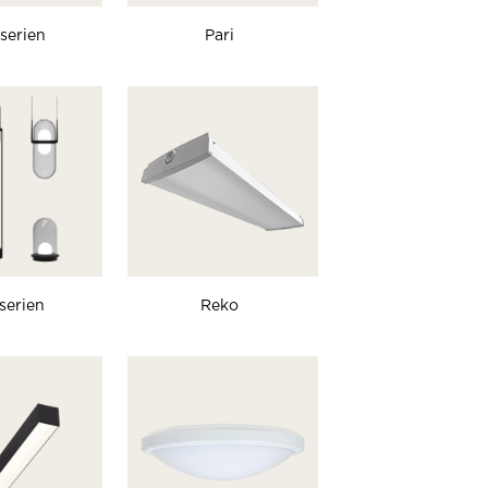
serien
Pari
-serien
Reko