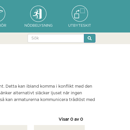
IÖR
NÖDBELYSNING
UTBYTESKIT
unt. Detta kan ibland komma i konflikt med den
nker alternativt släcker ljuset när ingen
or så kan armaturerna kommunicera trådlöst med
Visar
0
av
0