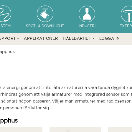
YSTEM
SPOT- & DOWNLIGHT
INDUSTRI
EXTER
UPPORT
APPLIKATIONER
HÅLLBARHET
LOGGA IN
rapphus
spara energi genom att inte låta armaturerna vara tända dygnet r
rhindras genom att välja armaturer med integrerad sensor som sä
pp så snart någon passerar. Väljer man armaturer med radiosens
personen förflyttar sig.
apphus