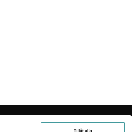
M CARDI
 oss
Tillåt alla
ändarvillkor