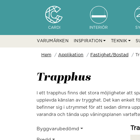
CARDI
INTERIÖR
S
VARUMÄRKEN
INSPIRATION
TEKNIK
S
Hem
Applikation
Fastighet/Bostad
T
Trapphus
I ett trapphus finns det stora möjligheter att 
upplevda känslan av trygghet. Det kan enkelt fö
befinner sig i utrymmet för att sedan dimra u
varandra och tända upp våningsplanen vartefter 
Tr
Byggvarubedömd
Bredd