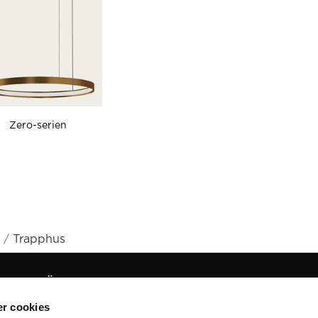
Zero-serien
Trapphus
FÖLJ OSS
O
Om
r cookies
Anv