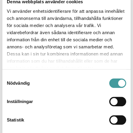
Denna webbplats använder cookies
Vi använder enhetsidentifierare för att anpassa innehållet
och annonserna till användarna, tillhandahålla funktioner
för sociala medier och analysera vår trafik. Vi
vidarebefordrar även sådana identifierare och annan
information från din enhet till de sociala medier och
annons- och analysföretag som vi samarbetar med.
Dessa kan i sin tur kombinera informationen med annan
Navis
information som du har tillhandahållit eller som de har
samlat in när du har använt deras tjänster.
Samtyckesval
Nödvändig
Inställningar
Statistik
OptiLED LiFePO4