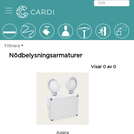
Filtrera
Nödbelysningsarmaturer
Visar
0
av
0
Agera