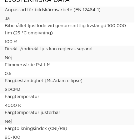
LJUSTEKNISKA DATA
Anpassad för bildskärmsarbete (EN 12464-1)
Ja
Bibehållet ljusflöde vid genomsnittlig livslängd 100 000
tim (25 °C omgivning)
100 %
Direkt-/indirekt ljus kan regleras separat
Nej
Flimmervärde Pst LM
0.5
Färgbeständighet (McAdam ellipse)
SDCM3
Färgtemperatur
4000 K
Färgtemperatur justerbar
Nej
Färgtolkningsindex (CRI/Ra)
90-100