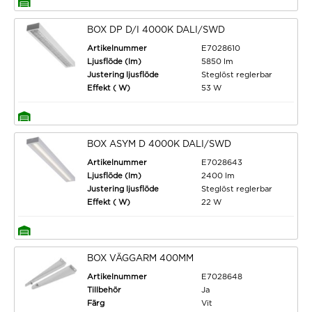
BOX DP D/I 4000K DALI/SWD
Artikelnummer
E7028610
Ljusflöde (lm)
5850 lm
Justering ljusflöde
Steglöst reglerbar
Effekt ( W)
53 W
BOX ASYM D 4000K DALI/SWD
Artikelnummer
E7028643
Ljusflöde (lm)
2400 lm
Justering ljusflöde
Steglöst reglerbar
Effekt ( W)
22 W
BOX VÄGGARM 400MM
Artikelnummer
E7028648
Tillbehör
Ja
Färg
Vit