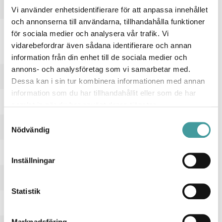
Vi använder enhetsidentifierare för att anpassa innehållet
Ja
och annonserna till användarna, tillhandahålla funktioner
UTFÖRANDE
för sociala medier och analysera vår trafik. Vi
Antal poler
vidarebefordrar även sådana identifierare och annan
information från din enhet till de sociala medier och
5
annons- och analysföretag som vi samarbetar med.
Färg hus/kapsling/stomme
Dessa kan i sin tur kombinera informationen med annan
Vit
information som du har tillhandahållit eller som de har
Ledararea
samlat in när du har använt deras tjänster.
0.75 mm²
Samtyckesval
Lämplig för nödbelysning
Nödvändig
Nej
Material hus/kapsling/stomme
Stål
Inställningar
Med ljuskälla
Ja
Statistik
Med ljussensor
Nej
Med rörelsesensor
Marknadsföring