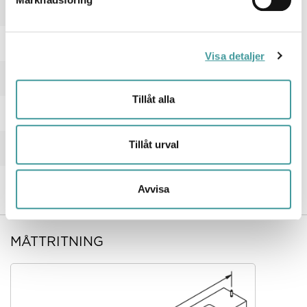
Nej
Pendellängd från/till
150...2000 mm
Visa detaljer
Typ anslutning
Fri ledningsände
Tillåt alla
Typ av kabeldragning
Avslutning
Upphängning medlevereras
Tillåt urval
Ja
Vikt
Avvisa
5.9 kg
MÅTTRITNING