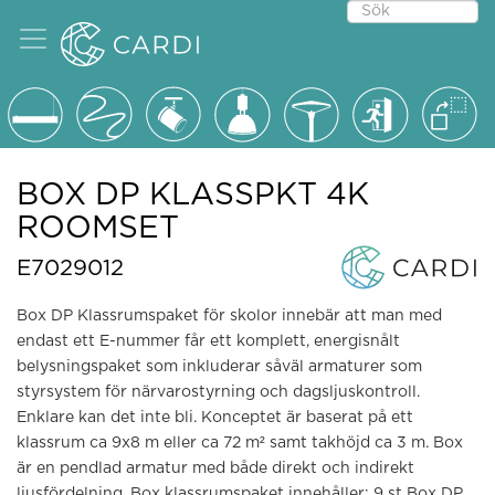
BOX DP KLASSPKT 4K
ROOMSET
E7029012
Box DP Klassrumspaket för skolor innebär att man med
endast ett E-nummer får ett komplett, energisnålt
belysningspaket som inkluderar såväl armaturer som
styrsystem för närvarostyrning och dagsljuskontroll.
Enklare kan det inte bli. Konceptet är baserat på ett
klassrum ca 9x8 m eller ca 72 m² samt takhöjd ca 3 m. Box
är en pendlad armatur med både direkt och indirekt
ljusfördelning. Box klassrumspaket innehåller: 9 st Box DP