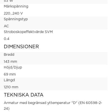
53 W
Märkspänning
220...240 V
Spänningstyp
AC
Stroboskopeffektvärde SVM
0.4
DIMENSIONER
Bredd
143 mm
Höjd/Djup
69 mm
Längd
1210 mm
TEKNISKA DATA
Armatur med begränsad yttemperatur "D" (EN 60598-2-
24)