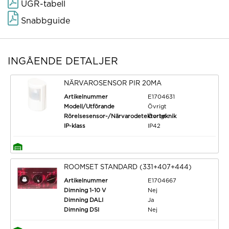
UGR-tabell
Snabbguide
INGÅENDE DETALJER
NÄRVAROSENSOR PIR 20MA
Artikelnummer
E1704631
Modell/Utförande
Övrigt
Rörelsesensor-/Närvarodetektorteknik
Övrigt
IP-klass
IP42
ROOMSET STANDARD (331+407+444)
Artikelnummer
E1704667
Dimning 1-10 V
Nej
Dimning DALI
Ja
Dimning DSI
Nej