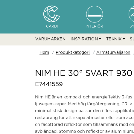
CARDI
INTERIÖR
S
VARUMÄRKEN
INSPIRATION
TEKNIK
S
Hem
Produktkategori
Armaturväljaren
NIM HE 30° SVART 930
E7441559
Nim HE är en kompakt och energieffektiv 3-fas
ljusegenskaper. Med hög färgåtergivning, CRI >
minimalistisk design passar den i flera applikatio
restaurang för att skapa atmosfär eller som ac
en facetterad reflektor som tillsammans med en
avbländad. Stomme och reflektor av aluminium. 