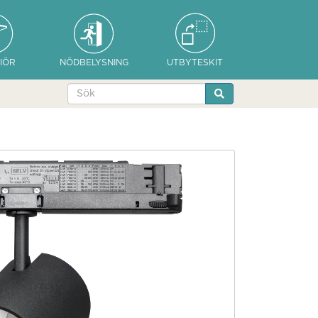
IÖR
NÖDBELYSNING
UTBYTESKIT