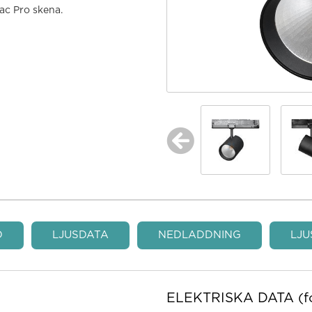
ac Pro skena.
O
LJUSDATA
NEDLADDNING
LJU
ELEKTRISKA DATA (fo