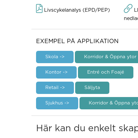
Livscykelanalys (EPD/PEP)
L
nedla
EXEMPEL PÅ APPLIKATION
Skola ->
Korridor & Öppna ytor
Kontor ->
Entré och Foajé
Retail ->
Säljyta
Sjukhus ->
Korridor & Öppna yt
Här kan du enkelt ska