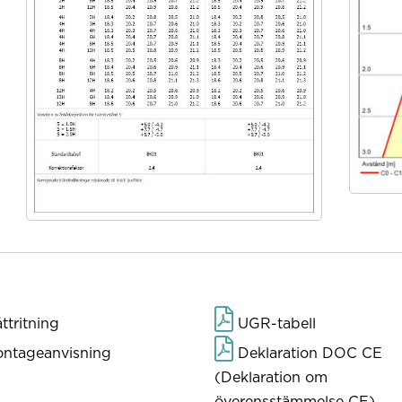
tritning
UGR-tabell
ntageanvisning
Deklaration DOC CE
(Deklaration om
överensstämmelse CE)