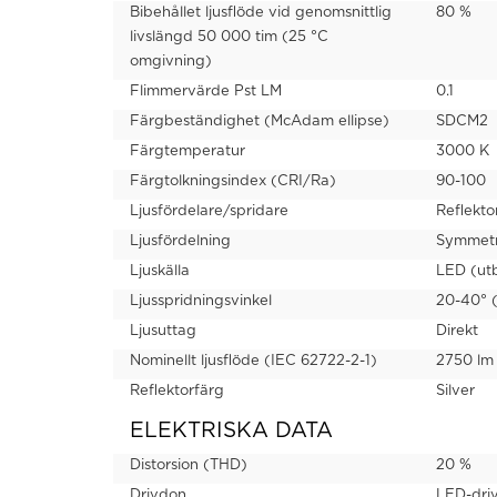
Bibehållet ljusflöde vid genomsnittlig
80 %
livslängd 50 000 tim (25 °C
omgivning)
Flimmervärde Pst LM
0.1
Färgbeständighet (McAdam ellipse)
SDCM2
Färgtemperatur
3000 K
Färgtolkningsindex (CRI/Ra)
90-100
Ljusfördelare/spridare
Reflekto
Ljusfördelning
Symmetr
Ljuskälla
LED (ut
Ljusspridningsvinkel
20-40° 
Ljusuttag
Direkt
Nominellt ljusflöde (IEC 62722-2-1)
2750 lm
Reflektorfärg
Silver
ELEKTRISKA DATA
Distorsion (THD)
20 %
Drivdon
LED-dri