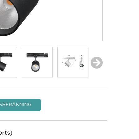
SBERÄKNING
rts)