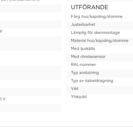
UTFÖRANDE
Färg hus/kapsling/stomme
Justerbarhet
W
Lämplig för skenmontage
Material hus/kapsling/stomme
Med ljuskälla
Med rörelsesensor
RAL-nummer
Typ anslutning
Typ av kabeldragning
Vikt
Ytskydd
0 V