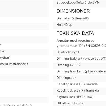
Stroboskopeffektvärde SVM
DIMENSIONER
Diameter (yttermått)
Höjd/Djup
TEKNISKA DATA
Armatur med begränsad
r
yttemperatur "D" (EN 60598-2-
isk
Bluetoothstyrd
bytbar)
Dimning bakkant (phase cut-off
(mediumstrålande)
Dimning DALI-2
Dimning framkant (phase cut-on
Dimningsbar
Kapslingsklass (IP) baksida
Kapslingsklass (IP) framsida
Skyddsklass (IEC 61140)
Utbytbart drivdon
vdon (konstantström)