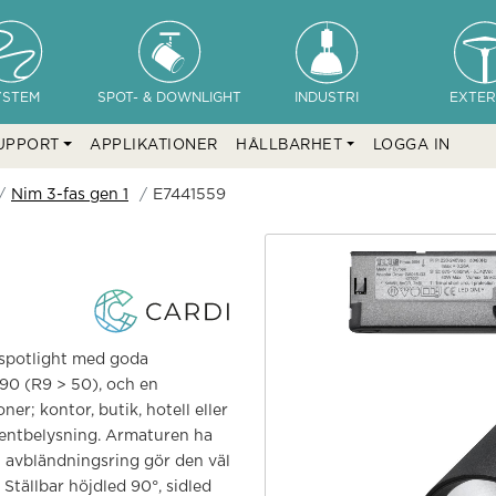
YSTEM
SPOT- & DOWNLIGHT
INDUSTRI
EXTER
UPPORT
APPLIKATIONER
HÅLLBARHET
LOGGA IN
Nim 3-fas gen 1
E7441559
 spotlight med goda
 90 (R9 > 50), och en
ner; kontor, butik, hotell eller
centbelysning. Armaturen ha
 avbländningsring gör den väl
Ställbar höjdled 90°, sidled