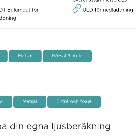
DT Eulumdat för
ULD för nedladdning
ddning
Matsal
Hörsal & Aula
or
Matsal
Entré och foajé
pa din egna ljusberäkning