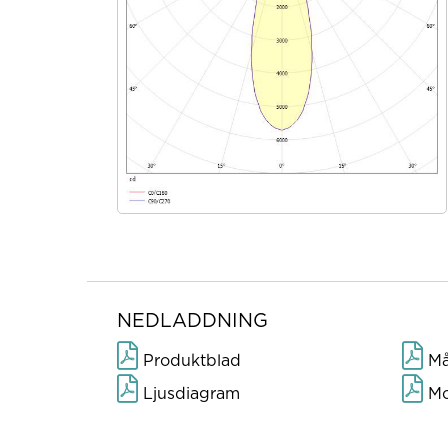
NEDLADDNING
Produktblad
Måt
Ljusdiagram
Mo