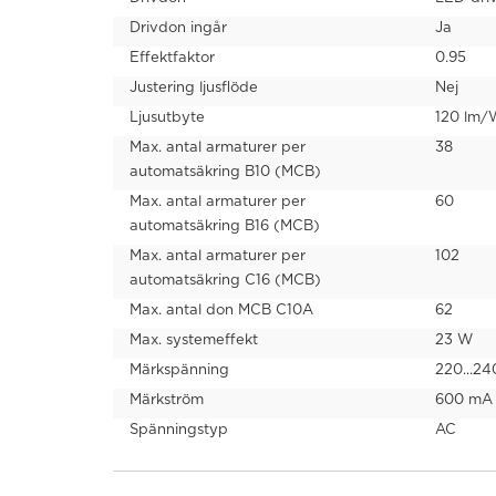
Drivdon ingår
Ja
Effektfaktor
0.95
Justering ljusflöde
Nej
Ljusutbyte
120 lm/
Max. antal armaturer per
38
automatsäkring B10 (MCB)
Max. antal armaturer per
60
automatsäkring B16 (MCB)
Max. antal armaturer per
102
automatsäkring C16 (MCB)
Max. antal don MCB C10A
62
Max. systemeffekt
23 W
Märkspänning
220...24
Märkström
600 mA
Spänningstyp
AC