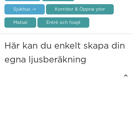
Sjukhus ->
Korridor & Öppna ytor
Matsal
Entré och foajé
Här kan du enkelt skapa din
egna ljusberäkning