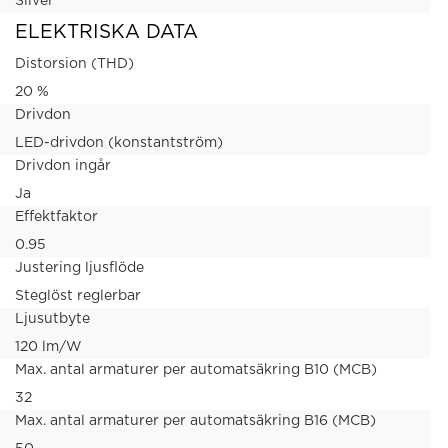
Silver
ELEKTRISKA DATA
Distorsion (THD)
20 %
Drivdon
LED-drivdon (konstantström)
Drivdon ingår
Ja
Effektfaktor
0.95
Justering ljusflöde
Steglöst reglerbar
Ljusutbyte
120 lm/W
Max. antal armaturer per automatsäkring B10 (MCB)
32
Max. antal armaturer per automatsäkring B16 (MCB)