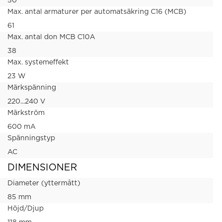
50
Max. antal armaturer per automatsäkring C16 (MCB)
61
Max. antal don MCB C10A
38
Max. systemeffekt
23 W
Märkspänning
220...240 V
Märkström
600 mA
Spänningstyp
AC
DIMENSIONER
Diameter (yttermått)
85 mm
Höjd/Djup