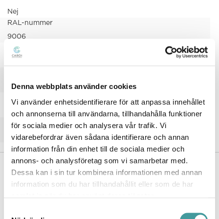
Nej
RAL-nummer
9006
Typ anslutning
Strömskenadapter
Typ av kabeldragning
Denna webbplats använder cookies
Avslutning
Vikt
Vi använder enhetsidentifierare för att anpassa innehållet
0.66 kg
och annonserna till användarna, tillhandahålla funktioner
Ytskydd
för sociala medier och analysera vår trafik. Vi
vidarebefordrar även sådana identifierare och annan
Pulverlackerad
information från din enhet till de sociala medier och
annons- och analysföretag som vi samarbetar med.
MÅTTRITNING
Dessa kan i sin tur kombinera informationen med annan
information som du har tillhandahållit eller som de har
samlat in när du har använt deras tjänster.
Samtyckesval