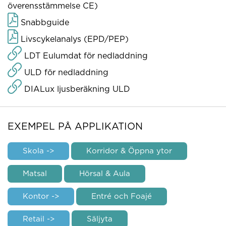
överensstämmelse CE)
Snabbguide
Livscykelanalys (EPD/PEP)
LDT Eulumdat för nedladdning
ULD för nedladdning
DIALux ljusberäkning ULD
EXEMPEL PÅ APPLIKATION
Skola ->
Korridor & Öppna ytor
Matsal
Hörsal & Aula
Kontor ->
Entré och Foajé
Retail ->
Säljyta