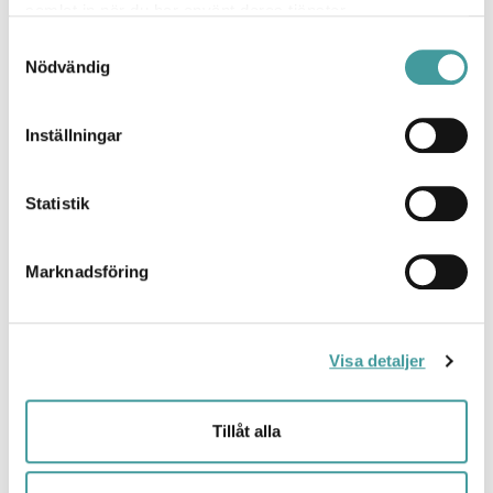
samlat in när du har använt deras tjänster.
Samtyckesval
Nödvändig
Inställningar
Statistik
Box MP Klassrumspaket gen 2
Marknadsföring
Box generation 2, vår prisvärda och funktionell
Visa detaljer
armaturserie för kontor, skolor och andra offentliga miljöer
har blivit uppdaterad, nytt är;
Tillåt alla
Modulärt uppbyggd vilket gör armaturen enkel att
underhålla, uppgradera och återvinna
Högre färgåtergivning CRI >90, (R9 >50) som