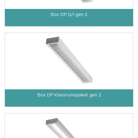
Box DP D/I gen 2
Box DP Klassrumspaket gen 2