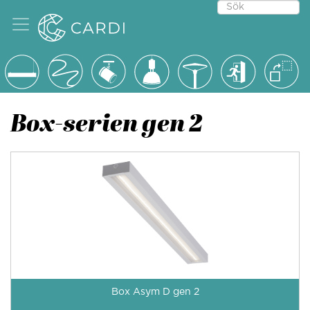
Box-serien gen 2
Box Asym D gen 2