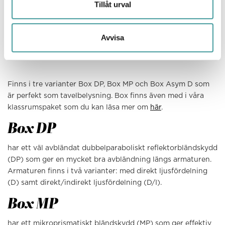
Tillåt urval
standard
Mer effektiv upp till 130lm/W
Ställbart ljusflöde på varianterna Tänd/släck och
Avvisa
Fasdim
CLO, L100 100.000h på DALI-armaturer
Finns i tre varianter Box DP, Box MP och Box Asym D som
är perfekt som tavelbelysning. Box finns även med i våra
klassrumspaket som du kan läsa mer om
här
.
Box DP
har ett väl avbländat dubbelparaboliskt reflektorbländskydd
(DP) som ger en mycket bra avbländning längs armaturen.
Armaturen finns i två varianter: med direkt ljusfördelning
(D) samt direkt/indirekt ljusfördelning (D/I).
Box MP
har ett mikroprismatiskt bländskydd (MP) som ger effektiv