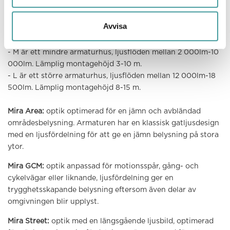
Mira M (Medium) och Mira L
Avvisa
(Large)
- M är ett mindre armaturhus, ljusflöden mellan 2 000lm-10
000lm. Lämplig montagehöjd 3-10 m.
- L är ett större armaturhus, ljusflöden mellan 12 000lm-18
500lm. Lämplig montagehöjd 8-15 m.
Mira Area:
optik optimerad för en jämn och avbländad
områdesbelysning. Armaturen har en klassisk gatljusdesign
med en ljusfördelning för att ge en jämn belysning på stora
ytor.
Mira GCM:
optik anpassad för motionsspår, gång- och
cykelvägar eller liknande, ljusfördelning ger en
trygghetsskapande belysning eftersom även delar av
omgivningen blir upplyst.
Mira Street:
optik med en längsgående ljusbild, optimerad