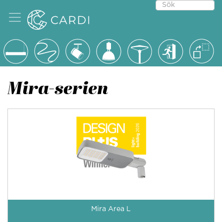
Mira-serien
Mira Area L