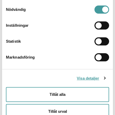
Samtyckesval
Nödvändig
Mira är en stolparmatur som med sina rena geometriska
former har en tydlig karaktär och tidlös design. Mira är
Inställningar
modulärt uppbyggd vilket gör armaturen enkel att
underhålla, uppgradera och återvinna.
Statistik
Under Light + Building vann Mira Designplus Award i
kategorin
Sustainability & Future Energy+
för sin modulära
Marknadsföring
konstruktion och sitt enkla underhåll.
Genom verktygslös öppning av armaturen kommer man
enkelt åt komponenterna, varav de flesta är monterade i
Visa detaljer
locket som också kan lossas utan verktyg.
Mira levereras i två storlekar. Båda storlekarna finns med
Tillåt alla
olika standardoptiker som gör det enkelt att välja rätt
beroende på applikation:
Tillåt urval