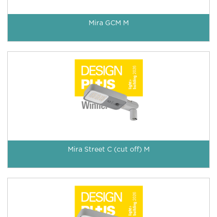
Mira GCM M
Mira Street C (cut off) M