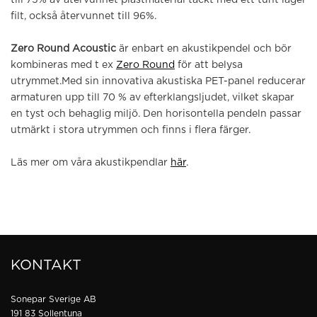
till 75% av återvunnet plastmaterial täckt med ett tunt lager
filt, också återvunnet till 96%.
Zero Round Acoustic
är enbart en akustikpendel och bör
kombineras med t ex
Zero Round
för att belysa
utrymmet.Med sin innovativa akustiska PET-panel reducerar
armaturen upp till 70 % av efterklangsljudet, vilket skapar
en tyst och behaglig miljö. Den horisontella pendeln passar
utmärkt i stora utrymmen och finns i flera färger.
Läs mer om våra akustikpendlar
här
.
KONTAKT
Sonepar Sverige AB
191 83 Sollentuna