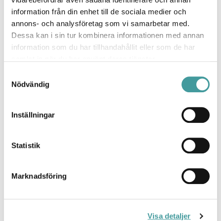
information från din enhet till de sociala medier och
annons- och analysföretag som vi samarbetar med.
Dessa kan i sin tur kombinera informationen med annan
information som du har tillhandahållit eller som de har
samlat in när du har använt deras tjänster.
Samtyckesval
Nödvändig
Zero Round Acoustic
Inställningar
Övriga armaturer i serien
Statistik
Marknadsföring
Visa detaljer