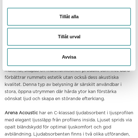
Tillåt alla
Phi
Tillåt urval
Avvisa
Genom att kombinera belysning med ljudabsorberande
material, skapas en multifunktionell produkt som inte bara
förbättrar rummets estetik utan också dess akustiska
kvalitet. Denna typ av belysning är särskilt användbar i
stora, öppna utrymmen där hårda ytor kan förstärka
oönskat ljud och skapa en störande efterklang.
Arena Acoustic
har en C-klassad ljudabsorbent i ljusprofilen
med elegant ljussläpp från profilens insida. Ljuset sprids via
opalt bländskydd för optimal ljuskomfort och god
avbländning. Ljudabsorbenten finns i två olika utföranden,