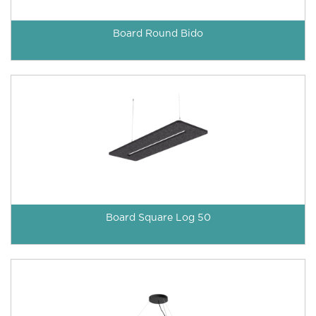
Board Round Bido
Board Square Log 50