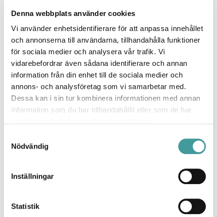
Denna webbplats använder cookies
Vi använder enhetsidentifierare för att anpassa innehållet
och annonserna till användarna, tillhandahålla funktioner
för sociala medier och analysera vår trafik. Vi
vidarebefordrar även sådana identifierare och annan
information från din enhet till de sociala medier och
annons- och analysföretag som vi samarbetar med.
Dessa kan i sin tur kombinera informationen med annan
information som du har tillhandahållit eller som de har
Ride Ring Pendel
samlat in när du har använt deras tjänster.
Samtyckesval
Nödvändig
Med en profil på endast 35x35mm, är Ride Ring från Molto
Inställningar
Luce ett av de mest minimalistiska LED belysningssystemen
på marknaden. Ride Ring finns i två olika diameter; 750mm
och 1450mm för dikt tak eller pendelmontage.
Statistik