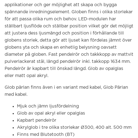
applikationer och ger möjlighet att skapa och bygga
spännande inredningselement. Globen finns i olika storlekar
för att passa olika rum och behov. LED-modulen har
ställbart ljusflöde och ställbar position vilket gör det möjligt
att justera dess ljusmängd och position i förhållande till
globens storlek, detta gör att ljuset kan fördelas jämnt över
globens yta och skapa en enhetlig belysning oavsett
diameter på globen. Fast pendelrör och takkkopp av mattvit
pulverlackerat stål, längd pendelrör inkl. takkopp 1634 mm.
Pendelrör är kapbart till önskad längd. Glob av opalglas
eller matt opal akryl.
Glob pärlan finns även i en variant med kabel, Glob Pärlan
med kabel.
Mjuk och jämn ljusfördelning
Glob av opal akryl eller opalglas
Kapbart pendelrör
Akrylglob i tre olika storlekar Ø300, 400 alt. 500 mm
Finns med Blutetooth (BT)