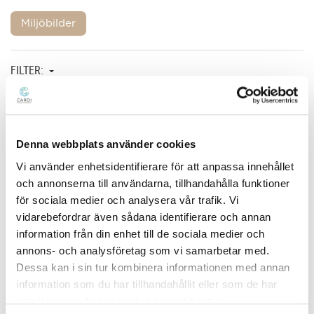
Miljöbilder
FILTER:
Material Kupa/Kåpa
Med rörelsesensor
Dimning DALI-2
Denna webbplats använder cookies
Dimmer med tryckknapp
Vi använder enhetsidentifierare för att anpassa innehållet
Rensa val
och annonserna till användarna, tillhandahålla funktioner
för sociala medier och analysera vår trafik. Vi
Visar
0
av
0
Visa endast lagerförda
vidarebefordrar även sådana identifierare och annan
Sortera på senaste
Benämning
information från din enhet till de sociala medier och
annons- och analysföretag som vi samarbetar med.
GLOB PÄRLAN 300 3K AKRYL STÅNG
E7509742
Dessa kan i sin tur kombinera informationen med annan
information som du har tillhandahållit eller som de har
samlat in när du har använt deras tjänster.
GLOB PÄRLAN 300 AKR 3K ST DALI