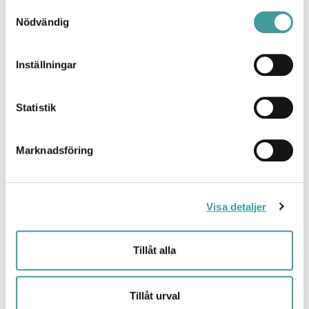
Samtyckesval
E7509743
Nödvändig
GLOB PÄRLAN 300 AKR ST 3K BT5
Inställningar
E7509744
Statistik
GLOB PÄRLAN 400 3K AKR ST DALI
E7509748
Marknadsföring
GLOB PÄRLAN 400 3K AKRYL STÅNG
E7509747
Visa detaljer
GLOB PÄRLAN 400 3K GLAS STÅNG
E7509757
Tillåt alla
GLOB PÄRLAN 400 3KGLAS ST DALI
Tillåt urval
E7509758