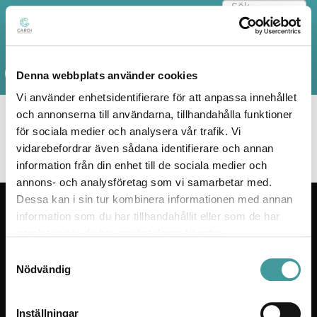
Denna webbplats använder cookies
Vi använder enhetsidentifierare för att anpassa innehållet
och annonserna till användarna, tillhandahålla funktioner
för sociala medier och analysera vår trafik. Vi
vidarebefordrar även sådana identifierare och annan
information från din enhet till de sociala medier och
annons- och analysföretag som vi samarbetar med.
Dessa kan i sin tur kombinera informationen med annan
KONTAKT
information som du har tillhandahållit eller som de har
samlat in när du har använt deras tjänster.
Sonepar Sverige AB
Samtyckesval
191 83 Sollentuna
Nödvändig
08-92 35 00
Utställning
Inställningar
Cardi Belysning