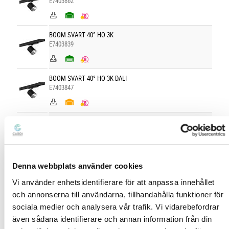
E7403862
BOOM SVART 40° HO 3K
E7403839
BOOM SVART 40° HO 3K DALI
E7403847
BOOM SVART 40° MO 3K
E7403855
BOOM SVART 40° MO 3K DALI
Denna webbplats använder cookies
E7403863
Vi använder enhetsidentifierare för att anpassa innehållet
och annonserna till användarna, tillhandahålla funktioner för
sociala medier och analysera vår trafik. Vi vidarebefordrar
BOOM SVART 60° HO 3K
E7403840
även sådana identifierare och annan information från din