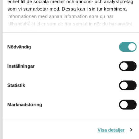
enhet till de sociala medier och annons- och analysföretag
som vi samarbetar med. Dessa kan i sin tur kombinera
BOOM SVART 60° HO 3K DALI
informationen med annan information som du har
E7403848
tillhandahållit eller som de har samlat in när du har använt
deras tjänster.
Samtyckesval
BOOM SVART 60° MO 3K
E7403856
Nödvändig
Inställningar
BOOM SVART 60° MO 3K DALI
E7403864
Statistik
BOOM VIT 17° HO 3K
E7403833
Marknadsföring
BOOM VIT 17° HO 3K DALI
E7403841
Visa detaljer