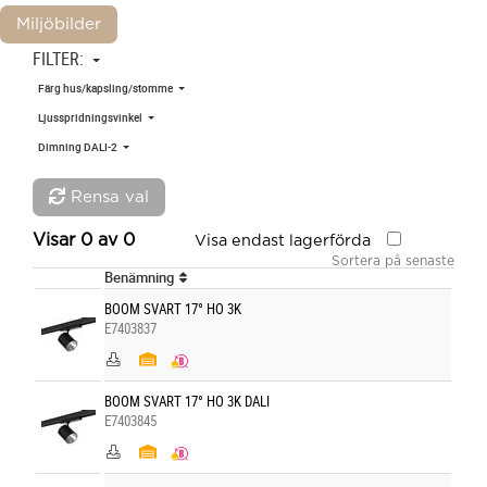
Miljöbilder
FILTER:
Färg hus/kapsling/stomme
Ljusspridningsvinkel
Dimning DALI-2
Rensa val
Visar
0
av
0
Visa endast lagerförda
Sortera på senaste
Benämning
BOOM SVART 17° HO 3K
E7403837
BOOM SVART 17° HO 3K DALI
E7403845