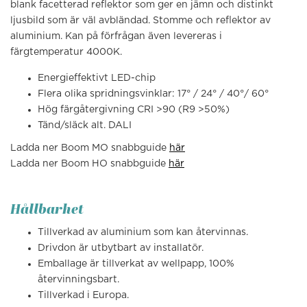
blank facetterad reflektor som ger en jämn och distinkt
ljusbild som är väl avbländad. Stomme och reflektor av
aluminium. Kan på förfrågan även levereras i
färgtemperatur 4000K.
Energieffektivt LED-chip
Flera olika spridningsvinklar: 17° / 24° / 40°/ 60°
Hög färgåtergivning CRI >90 (R9 >50%)
Tänd/släck alt. DALI
Ladda ner Boom MO snabbguide
här
Ladda ner Boom HO snabbguide
här
Hållbarhet
Tillverkad av aluminium som kan återvinnas.
Drivdon är utbytbart av installatör.
Emballage är tillverkat av wellpapp, 100%
återvinningsbart.
Tillverkad i Europa.