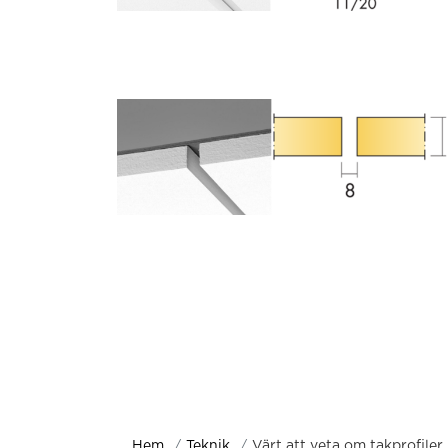
Hem
Teknik
Värt att veta om takprofiler