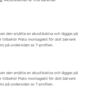
9
. Akustikskivan är inte bärande.
n den ersätta en akustikskiva och läggas på
r tillbehör Plato montagekit för dolt bärverk
ato på undersidan av T-profilen.
n den ersätta en akustikskiva och läggas på
r tillbehör Plato montagekit för dolt bärverk
ato på undersidan av T-profilen.