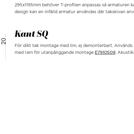
295x1195mm behöver T-profilen anpassas så armaturen kan v
design kan en infälld armatur användas där takskivan an
Kant SQ
För dikt tak montage med lim, ej demonterbart. Använd
med ram för utanpåliggande montage
E7910509
. Akustik