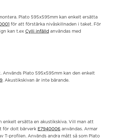
montera. Plato 595x595mm kan enkelt ersätta
0001
för att förstärka nivåskillnaden i taket. För
ign kan t.ex
Cylli infälld
användas med
art. Används Plato 595x595mm kan den enkelt
9
. Akustikskivan är inte bärande.
enkelt ersätta en akustikskiva. Vill man att
t för dolt bärverk
E7940006
användas. Armar
av T-profilen. Används andra mått så som Plato