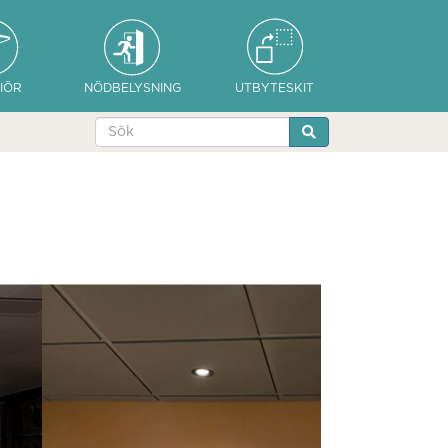
IÖR
NÖDBELYSNING
UTBYTESKIT