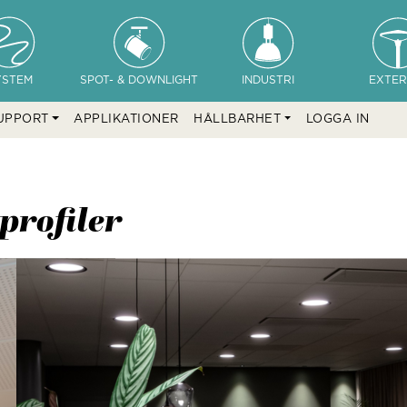
YSTEM
SPOT- & DOWNLIGHT
INDUSTRI
EXTER
UPPORT
APPLIKATIONER
HÅLLBARHET
LOGGA IN
kprofiler