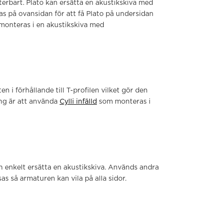
erbart. Plato kan ersätta en akustikskiva med
s på ovansidan för att få Plato på undersidan
monteras i en akustikskiva med
n i förhållande till T-profilen vilket gör den
ing är att använda
Cylli infälld
som monteras i
n enkelt ersätta en akustikskiva. Används andra
 så armaturen kan vila på alla sidor.