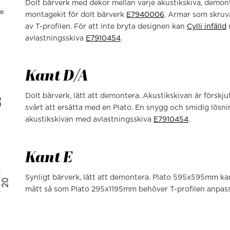
Dolt bärverk med dekor mellan varje akustikskiva, demont
montagekit för dolt bärverk
E7940006
. Armar som skruva
av T-profilen. För att inte bryta designen kan
Cylli infälld
avlastningsskiva
E7910454
.
Kant D/A
Dolt bärverk, lätt att demontera. Akustikskivan är förskjute
svårt att ersätta med en Plato. En snygg och smidig lösn
akustikskivan med avlastningsskiva
E7910454
.
Kant E
Synligt bärverk, lätt att demontera. Plato 595x595mm ka
mått så som Plato 295x1195mm behöver T-profilen anpassas