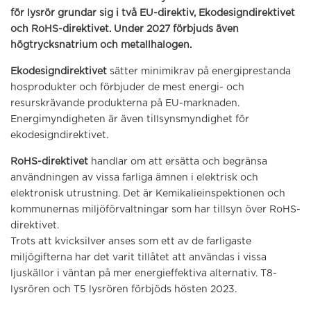
för lysrör grundar sig i två EU-direktiv, Ekodesigndirektivet
och RoHS-direktivet. Under 2027 förbjuds även
högtrycksnatrium och metallhalogen.
Ekodesigndirektivet
sätter minimikrav på energiprestanda
hosprodukter och förbjuder de mest energi- och
resurskrävande produkterna på EU-marknaden.
Energimyndigheten är även tillsynsmyndighet för
ekodesigndirektivet.
RoHS-direktivet
handlar om att ersätta och begränsa
användningen av vissa farliga ämnen i elektrisk och
elektronisk utrustning. Det är Kemikalieinspektionen och
kommunernas miljöförvaltningar som har tillsyn över RoHS-
direktivet.
Trots att kvicksilver anses som ett av de farligaste
miljögifterna har det varit tillåtet att användas i vissa
ljuskällor i väntan på mer energieffektiva alternativ. T8-
lysrören och T5 lysrören förbjöds hösten 2023.