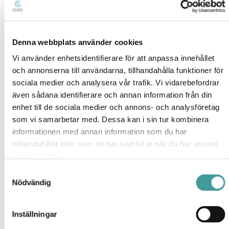
• Retrofit LED-lysrör
• LED-lysrör med konverteringssats som hamnar under
punkt två nedan; Ombyggnad av den befintliga armaturen
(Av anvisningarna ska det tydligt framgå att ombyggnaden
Denna webbplats använder cookies
får utföras av person med tillräckliga kunskaper eller om
Vi använder enhetsidentifierare för att anpassa innehållet
måste ombyggnaden endast skall utföras av behörig
och annonserna till användarna, tillhandahålla funktioner för
person).
Läs mer
sociala medier och analysera vår trafik. Vi vidarebefordrar
även sådana identifierare och annan information från din
2.
Ombyggnad av den befintliga armaturen
enhet till de sociala medier och annons- och analysföretag
Notera att ombyggnad av armatur måste utföras av behörig
som vi samarbetar med. Dessa kan i sin tur kombinera
person och kräver extra dokumentation. Ändringar i
informationen med annan information som du har
armaturer kan vara förenade med flera säkerhetsrisker.
tillhandahållit eller som de har samlat in när du har använt
Elsäkerhetsverket har därför regler och utgör också
deras tjänster.
marknadskontroll.
Läs mer
Samtyckesval
Nödvändig
3.
Byte av armatur
Om belysningsarmaturerna är av äldre
slag (material såsom lamphållare,plintar och kablar är ofta i
Inställningar
dåligt skick) så rekommenderas i det alltid att byta till nya
energieffektivare armaturer.