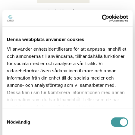
Custa65-serien
Denna webbplats använder cookies
Vi använder enhetsidentifierare för att anpassa innehållet
och annonserna till användarna, tillhandahålla funktioner
för sociala medier och analysera vår trafik. Vi
vidarebefordrar även sådana identifierare och annan
information från din enhet till de sociala medier och
annons- och analysföretag som vi samarbetar med.
Fabo
Dessa kan i sin tur kombinera informationen med annan
information som du har tillhandahållit eller som de har
samlat in när du har använt deras tjänster.
Samtyckesval
Nödvändig