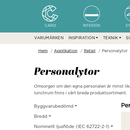
CARDI
INTERIÖR
S
VARUMÄRKEN
INSPIRATION
TEKNIK
S
Hem
Applikation
Retail
Personalytor
Personalytor
Omsorgen om den egna personalen är minst lika 
lunchrum finns i vårt breda produktsortiment.
Pe
Byggvarubedömd
Bredd
Nominellt ljusflöde (IEC 62722-2-1)