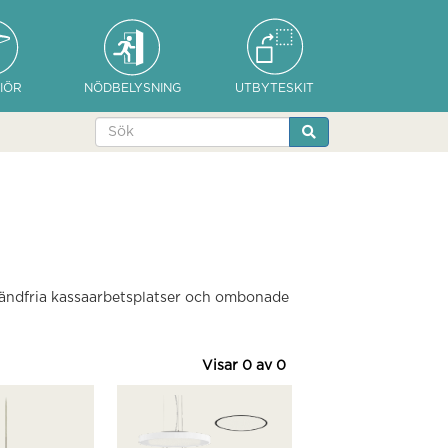
IÖR
NÖDBELYSNING
UTBYTESKIT
bländfria kassaarbetsplatser och ombonade
Visar
0
av
0