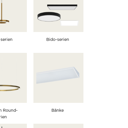
-serien
Bido-serien
n Round-
Bänke
rien