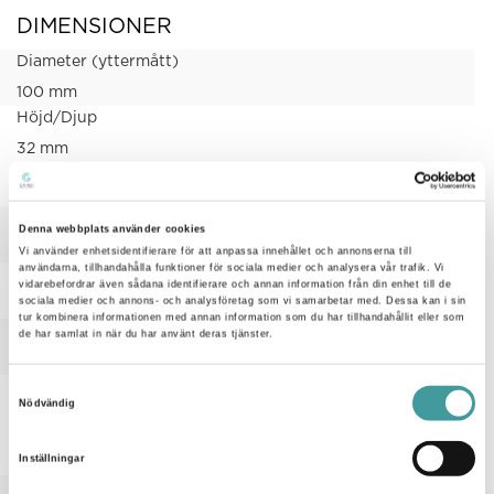
DIMENSIONER
Diameter (yttermått)
100 mm
Höjd/Djup
32 mm
TEKNISKA DATA
Bluetoothstyrd
Denna webbplats använder cookies
Nej
Vi använder enhetsidentifierare för att anpassa innehållet och annonserna till
användarna, tillhandahålla funktioner för sociala medier och analysera vår trafik. Vi
Dimning bakkant (phase cut-off)
vidarebefordrar även sådana identifierare och annan information från din enhet till de
sociala medier och annons- och analysföretag som vi samarbetar med. Dessa kan i sin
Nej
tur kombinera informationen med annan information som du har tillhandahållit eller som
Kapslingsklass (IP) framsida
de har samlat in när du har använt deras tjänster.
IP20
Samtyckesval
UTFÖRANDE
Nödvändig
Färg hus/kapsling/stomme
Inställningar
Grå
Lämplig för inbyggt/infällt montage