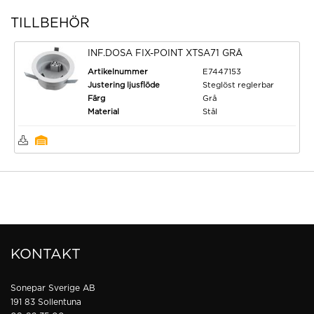
TILLBEHÖR
INF.DOSA FIX-POINT XTSA71 GRÅ
Artikelnummer
E7447153
Justering ljusflöde
Steglöst reglerbar
Färg
Grå
Material
Stål
KONTAKT
Sonepar Sverige AB
191 83 Sollentuna