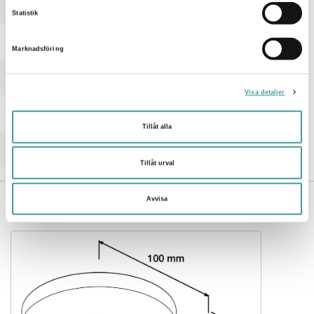
Statistik
Nej
Lämplig för utanpåliggande montage
Marknadsföring
Ja
Material hus/kapsling/stomme
Stål
Visa detaljer
RAL-nummer
7040
Tillåt alla
Ytskydd
Pulverlackerad
Tillåt urval
Avvisa
MÅTTRITNING