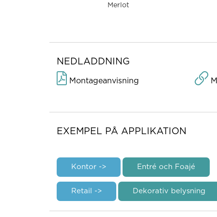
Merlot
NEDLADDNING
Montageanvisning
Mo
EXEMPEL PÅ APPLIKATION
Kontor ->
Entré och Foajé
Retail ->
Dekorativ belysning