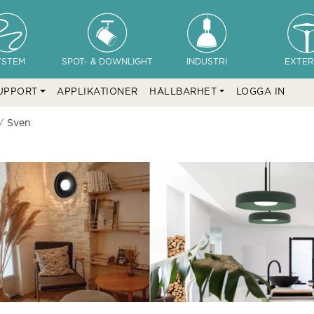
YSTEM
SPOT- & DOWNLIGHT
INDUSTRI
EXTER
UPPORT
APPLIKATIONER
HÅLLBARHET
LOGGA IN
Sven