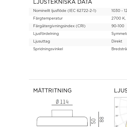
LJUSTEKNISKA DATA
Nominellt ljusflöde (IEC 62722-2-1)
1030 - 1
Färgtemperatur
2700 K,
Färgåtergivningsindex (CRI)
90-100
Ljusfördelning
Symmetr
Ljusuttag
Direkt
Spridningsvinkel
Bredstr
MÅTTRITNING
LJU