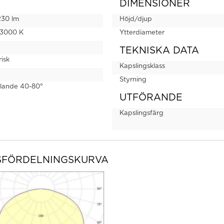
DIMENSIONER
230 lm
Höjd/djup
 3000 K
Ytterdiameter
TEKNISKA DATA
isk
Kapslingsklass
Styrning
ålande 40-80°
UTFÖRANDE
Kapslingsfärg
SFÖRDELNINGSKURVA