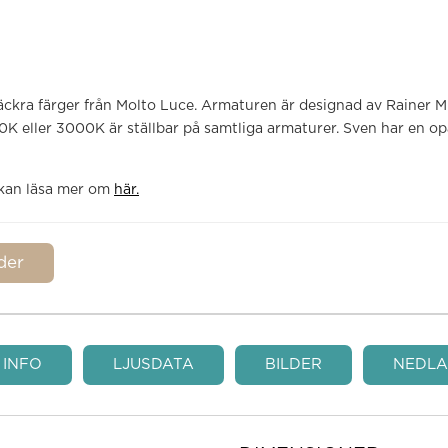
 läckra färger från Molto Luce. Armaturen är designad av Rainer M
0K eller 3000K är ställbar på samtliga armaturer. Sven har en opal
 kan läsa mer om
här.
lder
 INFO
LJUSDATA
BILDER
NEDLA