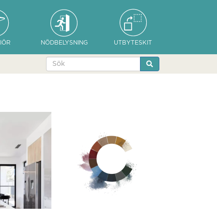
IÖR
NÖDBELYSNING
UTBYTESKIT