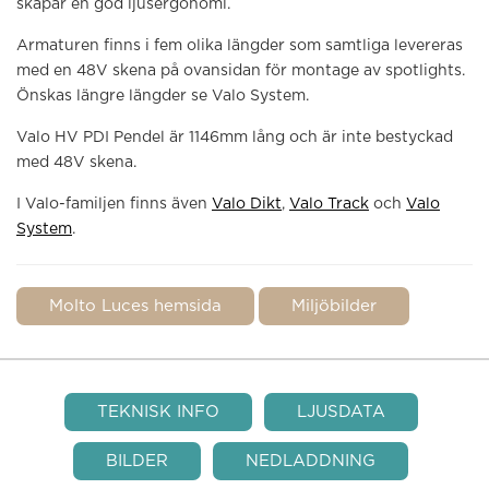
skapar en god ljusergonomi.
Armaturen finns i fem olika längder som samtliga levereras
med en 48V skena på ovansidan för montage av spotlights.
Önskas längre längder se Valo System.
Valo HV PDI Pendel är 1146mm lång och är inte bestyckad
med 48V skena.
I Valo-familjen finns även
Valo Dikt
,
Valo Track
och
Valo
System
.
Molto Luces hemsida
Miljöbilder
TEKNISK INFO
LJUSDATA
BILDER
NEDLADDNING