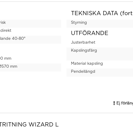
TEKNISKA DATA (fort
isk
Styrning
ndirekt
UTFÖRANDE
ålande 40-80°
Justerbarhet
Kapslingsfärg
00 mm
Material kapsling
 Ø570 mm
Pendellängd
Ej förlä
TRITNING WIZARD L