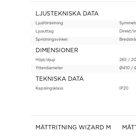
LJUSTEKNISKA DATA
Ljusfördelning
Symmetr
Ljusuttag
Direkt/i
Spridningsvinkel
Bredstr
DIMENSIONER
Höjd/djup
265 / 2
Ytterdiameter
Ø410 /
TEKNISKA DATA
Kapslingsklass
IP20
MÅTTRITNING WIZARD M
MÅT