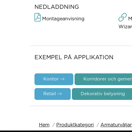
NEDLADDNING
Montageanvisning
Mo
Wizar
EXEMPEL PÅ APPLIKATION
Kontor ->
Korridorer och geme
Retail ->
Dekorativ belysning
Hem
Produktkategori
Armaturvälja