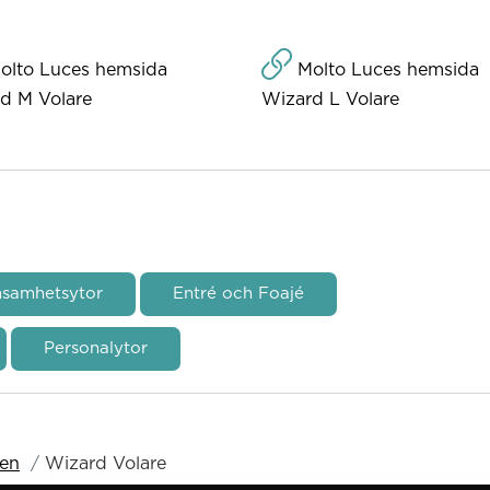
lto Luces hemsida
Molto Luces hemsida
d M Volare
Wizard L Volare
nsamhetsytor
Entré och Foajé
Personalytor
ren
Wizard Volare