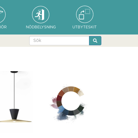
IÖR
NÖDBELYSNING
UTBYTESKIT