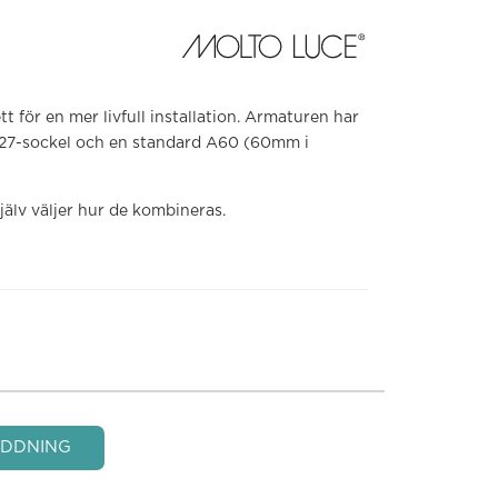
t för en mer livfull installation. Armaturen har
 E27-sockel och en standard A60 (60mm i
själv väljer hur de kombineras.
DDNING