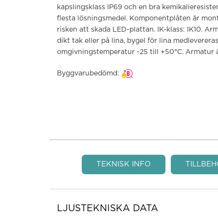
kapslingsklass IP69 och en bra kemikalieresisten
flesta lösningsmedel. Komponentplåten är mont
risken att skada LED-plattan. IK-klass: IK10. A
dikt tak eller på lina, bygel för lina medleverer
omgivningstemperatur -25 till +50°C. Armatur ä
Byggvarubedömd:
TEKNISK INFO
TILLBE
LJUSTEKNISKA DATA