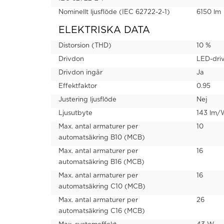
Nominellt ljusflöde (IEC 62722-2-1)
6150 lm
ELEKTRISKA DATA
Distorsion (THD)
10 %
Drivdon
LED-dri
Drivdon ingår
Ja
Effektfaktor
0.95
Justering ljusflöde
Nej
Ljusutbyte
143 lm/
Max. antal armaturer per
10
automatsäkring B10 (MCB)
Max. antal armaturer per
16
automatsäkring B16 (MCB)
Max. antal armaturer per
16
automatsäkring C10 (MCB)
Max. antal armaturer per
26
automatsäkring C16 (MCB)