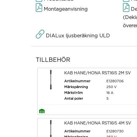
Montageanvisning
De
(Dekl
övere
DIALux ljusberäkning ULD
TILLBEHÖR
KAB HANE/HONA RST16I5 2M SV
Artikelnummer
E1280706
Märkspänning
250 V
Märkström
16 A
Antal poler
5
KAB HANE/HONA RST16I5 4M SV
Artikelnummer
E1280730