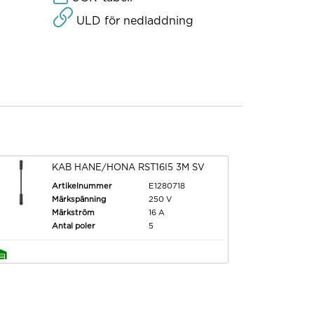
ULD för nedladdning
KAB HANE/HONA RST16I5 3M SV
Artikelnummer
E1280718
Märkspänning
250 V
Märkström
16 A
Antal poler
5