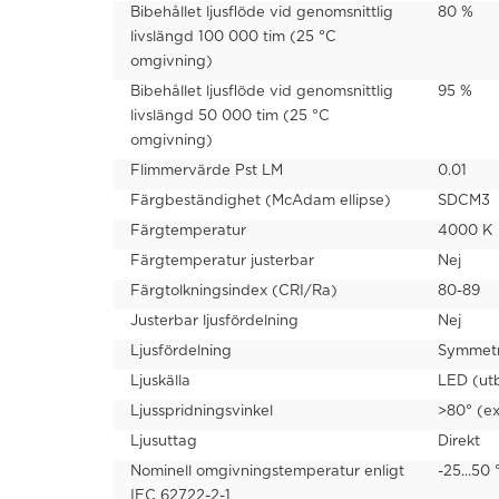
Bibehållet ljusflöde vid genomsnittlig
80 %
livslängd 100 000 tim (25 °C
omgivning)
Bibehållet ljusflöde vid genomsnittlig
95 %
livslängd 50 000 tim (25 °C
omgivning)
Flimmervärde Pst LM
0.01
Färgbeständighet (McAdam ellipse)
SDCM3
Färgtemperatur
4000 K
Färgtemperatur justerbar
Nej
Färgtolkningsindex (CRI/Ra)
80-89
Justerbar ljusfördelning
Nej
Ljusfördelning
Symmetr
Ljuskälla
LED (ut
Ljusspridningsvinkel
>80° (ex
Ljusuttag
Direkt
Nominell omgivningstemperatur enligt
-25...50 
IEC 62722-2-1