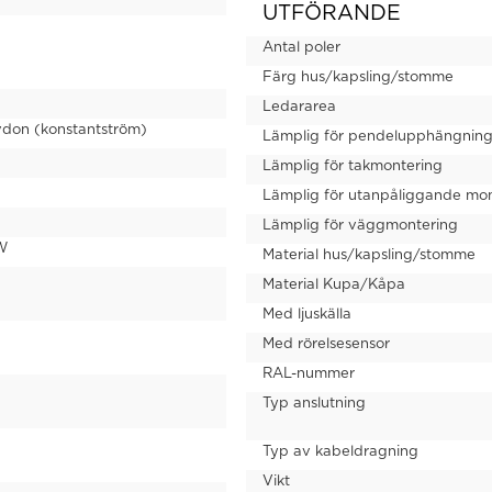
UTFÖRANDE
Antal poler
Färg hus/kapsling/stomme
Ledararea
vdon (konstantström)
Lämplig för pendelupphängnin
Lämplig för takmontering
Lämplig för utanpåliggande mo
Lämplig för väggmontering
W
Material hus/kapsling/stomme
Material Kupa/Kåpa
Med ljuskälla
Med rörelsesensor
RAL-nummer
Typ anslutning
Typ av kabeldragning
Vikt