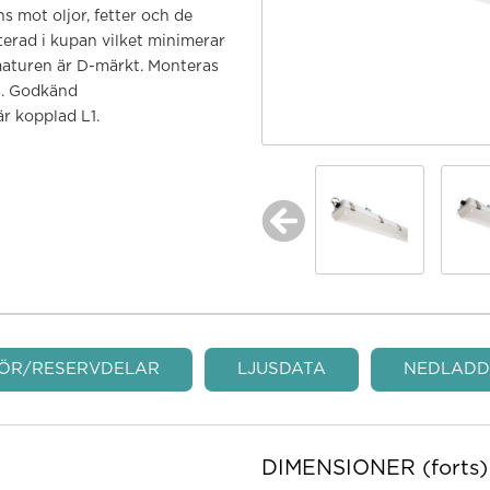
s mot oljor, fetter och de
erad i kupan vilket minimerar
rmaturen är D-märkt. Monteras
as. Godkänd
r kopplad L1.
HÖR/RESERVDELAR
LJUSDATA
NEDLADD
DIMENSIONER (forts)