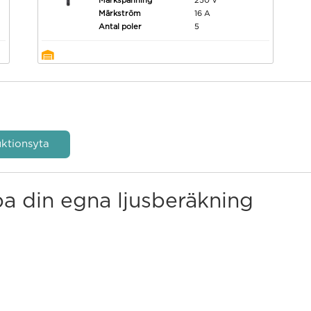
Märkspänning
250 V
Märkström
16 A
Antal poler
5
ktionsyta
pa din egna ljusberäkning