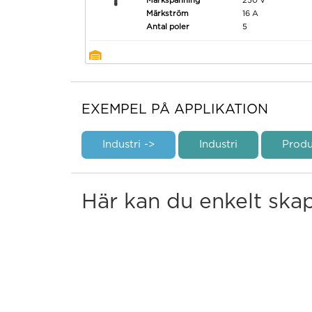
Märkspänning
250 V
Märkström
16 A
Antal poler
5
EXEMPEL PÅ APPLIKATION
Industri ->
Industri
Produ
Här kan du enkelt ska