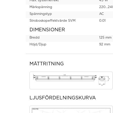
Max. systemeffekt
43 W
Märkspänning
220...24
Spänningstyp
AC
Stroboskopeffektvärde SVM
0.01
DIMENSIONER
Bredd
125 mm
Höjd/Djup
92 mm
MÅTTRITNING
LJUSFÖRDELNINGSKURVA