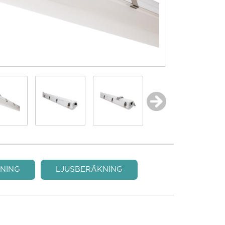
NING
LJUSBERÄKNING