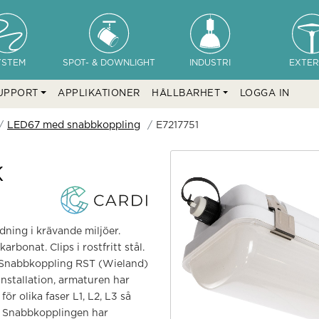
YSTEM
SPOT- & DOWNLIGHT
INDUSTRI
EXTER
UPPORT
APPLIKATIONER
HÅLLBARHET
LOGGA IN
LED67 med snabbkoppling
E7217751
K
ning i krävande miljöer.
bonat. Clips i rostfritt stål.
. Snabbkoppling RST (Wieland)
installation, armaturen har
r olika faser L1, L2, L3 så
n. Snabbkopplingen har