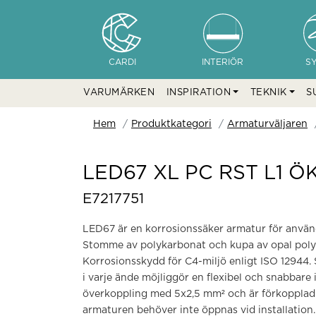
CARDI
INTERIÖR
S
VARUMÄRKEN
INSPIRATION
TEKNIK
S
Hem
Produktkategori
Armaturväljaren
LED67 XL PC RST L1 Ö
E7217751
LED67 är en korrosionssäker armatur för använd
Stomme av polykarbonat och kupa av opal polykar
Korrosionsskydd för C4-miljö enligt ISO 12944
i varje ände möjliggör en flexibel och snabbare 
överkoppling med 5x2,5 mm² och är förkopplad fö
armaturen behöver inte öppnas vid installatio