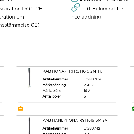
klaration DOC CE
LDT Eulumdat för
aration om
nedladdning
nsstämmelse CE)
KAB HONA/FRI RST16I5 2M TU
Artikelnummer
E1280709
Märkspänning
250 V
Märkström
16 A
Antal poler
5
KAB HANE/HONA RST16I5 5M SV
Artikelnummer
E1280742