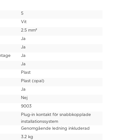
5
Vit
2.5 mm²
g
Ja
Ja
ntage
Ja
Ja
Plast
Plast (opal)
Ja
Nej
9003
Plug-in kontakt för snabbkopplade
installationssystem
Genomgående ledning inkluderad
3.2 kg