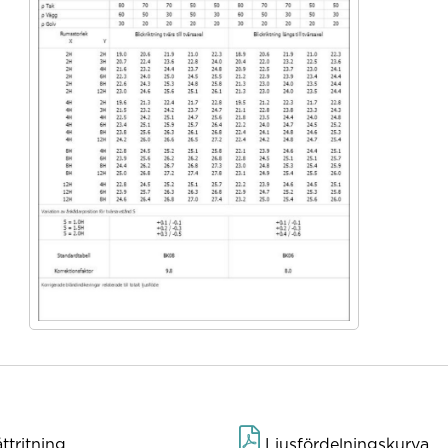
tritning
Ljusfördelningskurva