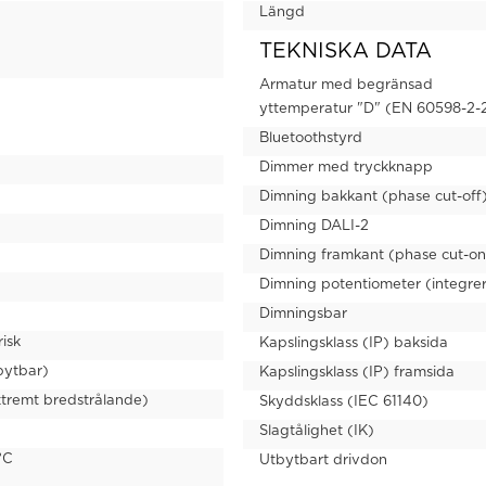
Längd
TEKNISKA DATA
Armatur med begränsad
yttemperatur "D" (EN 60598-2-
Bluetoothstyrd
Dimmer med tryckknapp
Dimning bakkant (phase cut-off
Dimning DALI-2
Dimning framkant (phase cut-on
Dimning potentiometer (integre
Dimningsbar
isk
Kapslingsklass (IP) baksida
bytbar)
Kapslingsklass (IP) framsida
tremt bredstrålande)
Skyddsklass (IEC 61140)
Slagtålighet (IK)
°C
Utbytbart drivdon