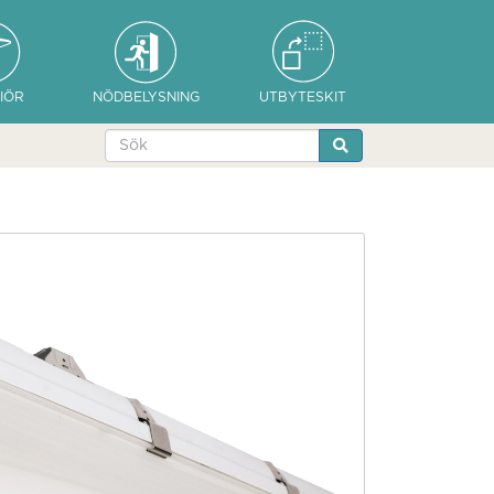
IÖR
NÖDBELYSNING
UTBYTESKIT