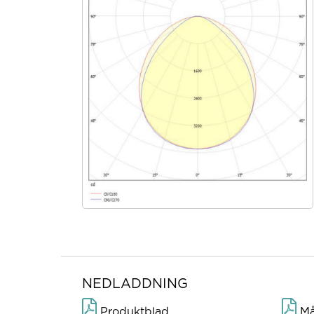
NEDLADDNING
Produktblad
Måt