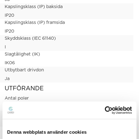
Kapslingsklass (IP) baksida
IP20
Kapslingsklass (IP) framsida
IP20
Skyddsklass (IEC 61140)
I
Slagtålighet (IK)
IK06
Utbytbart drivdon
Ja
UTFÖRANDE
Antal poler
3
Färg hus/kapsling/stomme
Vit
Ledararea
Denna webbplats använder cookies
2.5 mm²