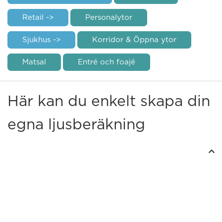
Retail ->
Personalytor
Sjukhus ->
Korridor & Öppna ytor
Matsal
Entré och foajé
Här kan du enkelt skapa din
egna ljusberäkning