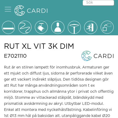
RUT XL VIT 3K DIM
E7021110
Rut är en stilren lampett för inomhusbruk. Armaturen ger
ett mjukt och diffust ljus, sidorna är perforerade vilket även
ger ett vackert indirekt släpljus. Den tidlösa designen gör
att Rut har många användningsområden som t ex
korridorer, trapphus och allmänna ytor i privat och offentlig
miljö. Stomme av vitlackerad stålplåt, bländskydd med
prismatisk avskärmning av akryl. Utbytbar LED-modul.
Enkel att montera med nyckelhålsfästning. Kabelinföring vi
1st Ø13 mm hål på baksidan alt. utanpåliggande kabel Ø20