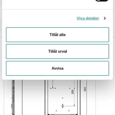
Lämplig för genomgående ledning
Vikt
1 kg
Visa detaljer
Ytskydd hus/kapsling/stomme
Pulverlackerad
Tillåt alla
MÅTTRITNING
Tillåt urval
Avvisa