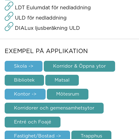
LDT Eulumdat för nedladdning
ULD för nedladdning
DIALux ljusberäkning ULD
EXEMPEL PÅ APPLIKATION
Skola ->
Korridor & Öppna ytor
Bibliotek
Matsal
Kontor ->
Mötesrum
Korridorer och gemensamhetsytor
Entré och Foajé
Fastighet/Bostad ->
Trapphus