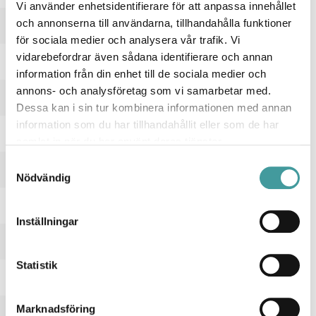
Vi använder enhetsidentifierare för att anpassa innehållet
Lämplig för utanpåliggande montage
och annonserna till användarna, tillhandahålla funktioner
Ja
för sociala medier och analysera vår trafik. Vi
Lämplig för väggmontering
vidarebefordrar även sådana identifierare och annan
Ja
information från din enhet till de sociala medier och
Material hus/kapsling/stomme
annons- och analysföretag som vi samarbetar med.
Dessa kan i sin tur kombinera informationen med annan
Stål
Material Kupa/Kåpa
information som du har tillhandahållit eller som de har
samlat in när du har använt deras tjänster.
Plast (matt/satin)
Med ljuskälla
Samtyckesval
Nödvändig
Ja
Med rörelsesensor
Nej
Inställningar
RAL-nummer
9016
Statistik
Typ anslutning
Insticksklämma (snabbklämma)
Typ av kabeldragning
Marknadsföring