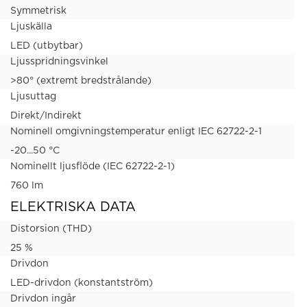
Symmetrisk
Ljuskälla
LED (utbytbar)
Ljusspridningsvinkel
>80° (extremt bredstrålande)
Ljusuttag
Direkt/Indirekt
Nominell omgivningstemperatur enligt IEC 62722-2-1
-20...50 °C
Nominellt ljusflöde (IEC 62722-2-1)
760 lm
ELEKTRISKA DATA
Distorsion (THD)
25 %
Drivdon
LED-drivdon (konstantström)
Drivdon ingår