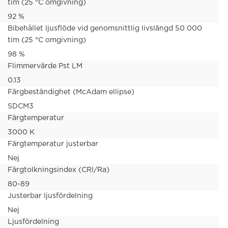
tim (25 °C omgivning)
92 %
Bibehållet ljusflöde vid genomsnittlig livslängd 50 000
tim (25 °C omgivning)
98 %
Flimmervärde Pst LM
0.13
Färgbeständighet (McAdam ellipse)
SDCM3
Färgtemperatur
3000 K
Färgtemperatur justerbar
Nej
Färgtolkningsindex (CRI/Ra)
80-89
Justerbar ljusfördelning
Nej
Ljusfördelning