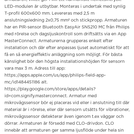
LED-modulen är utbytbar. Monteras i undertak med synlig
T-profil 600x600 mm. Levereras med 2,5 m
anslutningsledning 2x0,75 mm² och stickpropp. Armaturen
har en PIR-sensor Bluetooth EasyAir SNS210 MC från Philips
med rörelse och dagsljuskontroll som driftsätts via en App
MasterConnect. Armaturerna grupperas enkelt efter
installation och där efter anpassas ljuset automatiskt för att
få en så energieffektiv anläggning som möjligt. För bästa
känslighet bör den högsta installationshöjden för sensorn
vara max 3 m. Adress till app:
https://apps.apple.com/us/app/philips-field-app-
mc/id1484451186 alt.
https://play.google.com/store/apps/details?
id=com.signify.masterconnect. Armatur med
mikrovågssensor bör ej placeras vid eller i anslutning till där
material är i rörelse, eller där sensorn utsätts för vibrationer,
mikrovågssensor detekterar även igenom t.ex väggar och
dörrar. Armaturen är försedd med CLO-drivdon. CLO
innebär att armaturen ger samma ljusflöde under hela sin