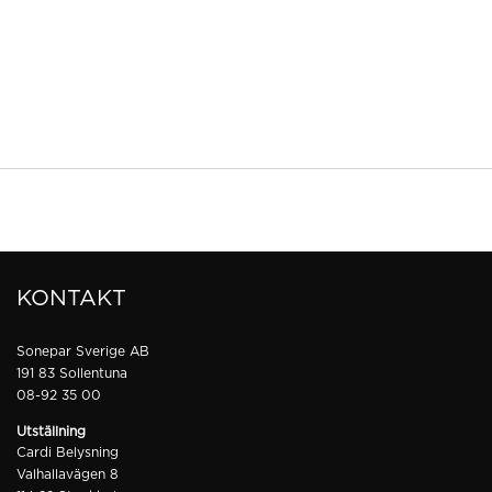
KONTAKT
Sonepar Sverige AB
191 83 Sollentuna
08-92 35 00
Utställning
Cardi Belysning
Valhallavägen 8