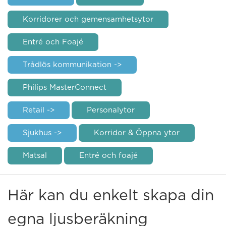
Korridorer och gemensamhetsytor
Entré och Foajé
Trådlös kommunikation ->
Philips MasterConnect
Retail ->
Personalytor
Sjukhus ->
Korridor & Öppna ytor
Matsal
Entré och foajé
Här kan du enkelt skapa din
egna ljusberäkning