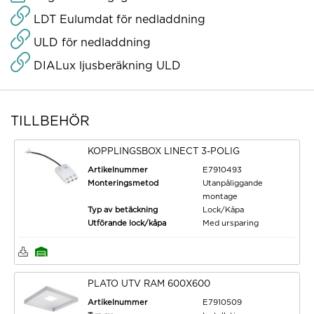
LDT Eulumdat för nedladdning
ULD för nedladdning
DIALux ljusberäkning ULD
TILLBEHÖR
KOPPLINGSBOX LINECT 3-POLIG
Artikelnummer
E7910493
Monteringsmetod
Utanpåliggande
montage
Typ av betäckning
Lock/Kåpa
Utförande lock/kåpa
Med ursparing
PLATO UTV RAM 600X600
Artikelnummer
E7910509