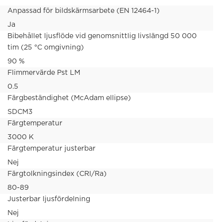
Anpassad för bildskärmsarbete (EN 12464-1)
Ja
Bibehållet ljusflöde vid genomsnittlig livslängd 50 000
tim (25 °C omgivning)
90 %
Flimmervärde Pst LM
0.5
Färgbeständighet (McAdam ellipse)
SDCM3
Färgtemperatur
3000 K
Färgtemperatur justerbar
Nej
Färgtolkningsindex (CRI/Ra)
80-89
Justerbar ljusfördelning
Nej