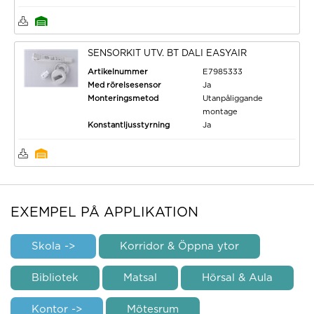
SENSORKIT UTV. BT DALI EASYAIR
Artikelnummer
E7985333
Med rörelsesensor
Ja
Monteringsmetod
Utanpåliggande
montage
Konstantljusstyrning
Ja
EXEMPEL PÅ APPLIKATION
Skola ->
Korridor & Öppna ytor
Bibliotek
Matsal
Hörsal & Aula
Kontor ->
Mötesrum