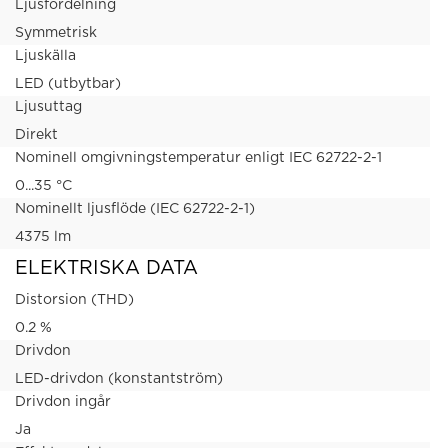
Ljusfördelning
Symmetrisk
Ljuskälla
LED (utbytbar)
Ljusuttag
Direkt
Nominell omgivningstemperatur enligt IEC 62722-2-1
0...35 °C
Nominellt ljusflöde (IEC 62722-2-1)
4375 lm
ELEKTRISKA DATA
Distorsion (THD)
0.2 %
Drivdon
LED-drivdon (konstantström)
Drivdon ingår
Ja