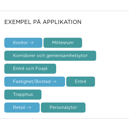
EXEMPEL PÅ APPLIKATION
Kontor ->
Mötesrum
Korridorer och gemensamhetsytor
Entré och Foajé
Fastighet/Bostad ->
Entré
Trapphus
Retail ->
Personalytor