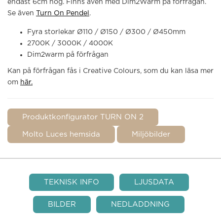
endast 6cm hög. Finns även med Dim2Warm på förfrågan.
Se även
Turn On Pendel
.
Fyra storlekar Ø110 / Ø150 / Ø300 / Ø450mm
2700K / 3000K / 4000K
Dim2warm på förfrågan
Kan på förfrågan fås i Creative Colours, som du kan läsa mer
om
här.
Produktkonfigurator TURN ON 2
Molto Luces hemsida
Miljöbilder
TEKNISK INFO
LJUSDATA
BILDER
NEDLADDNING