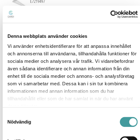
E7219497
REKO XL 4K
E7216325
Denna webbplats använder cookies
Vi använder enhetsidentifierare för att anpassa innehållet
REKO XL 4K DALI/SWD
och annonserna till användarna, tillhandahålla funktioner för
E7216327
sociala medier och analysera vår trafik. Vi vidarebefordrar
även sådana identifierare och annan information från din
REKO XL 4K DALI/SWD ÖK
enhet till de sociala medier och annons- och analysföretag
E7219308
som vi samarbetar med. Dessa kan i sin tur kombinera
informationen med annan information som du har
tillhandahållit eller som de har samlat in när du har använt
REKO XL 4K MULTISENSOR ÖK
deras tjänster.
E7219307
Samtyckesval
Nödvändig
REKO XL 4K NÖDLJUS
E7216657