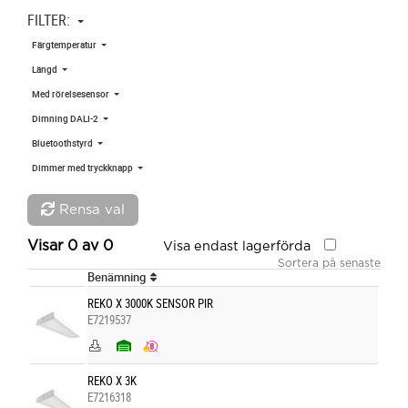
FILTER:
Färgtemperatur
Längd
Med rörelsesensor
Dimning DALI-2
Bluetoothstyrd
Dimmer med tryckknapp
Rensa val
Visar
0
av
0
Visa endast lagerförda
Sortera på senaste
Benämning
REKO X 3000K SENSOR PIR
E7219537
REKO X 3K
E7216318