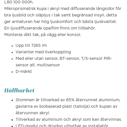
L80 100 000h.
Mikroprismatisk kupa i akryl med diffuserande långsidor för
bra ljusbild och släpljus i tak samt begränsad insyn, detta
ger armaturen har hög ljuskomfort och bästa ljuskvalitet.
En ljusdiffuserande opalfilm finns om tillbehör.
Monteras dikt tak, på vägg eller konsol.
Upp till 7265 lm
Varianter med överkoppling
Med eller utan sensor, BT-sensor, T/S-sensor PIR-
sensor alt. multisensor
D-märkt
Hållbarhet
Stommen är tillverkad av 85% återvunnet aluminium,
gavlarna av biobaserad plast (tallolja) och kupan av
återvunnen akryl.
Tillverkad av aluminium och akryl som kan återvinnas.
LED-modul och drivdon utbytbar av installatör.