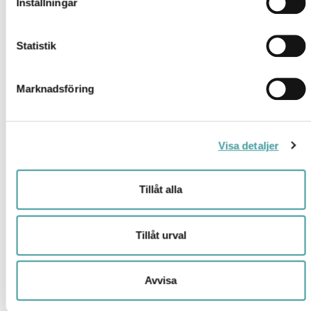
Inställningar
REKO XL 4K SENSOR
Statistik
E7216326
Marknadsföring
REKO XL 4K SENSOR BT ÖK
E7219493
Visa detaljer
REKO XL 4K SENSOR NÖD
E7216658
Tillåt alla
REKO XL 4K SENSOR ÖK
E7219306
Tillåt urval
REKO XL 4K ÖK
Avvisa
E7219305